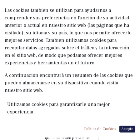
Las cookies también se utilizan para ayudarnos a
comprender sus preferencias en función de su actividad
anterior o actual en nuestro sitio web (las páginas que ha
visitado), su idioma y su país, lo que nos permite ofrecerle
mejores servicios. También utilizamos cookies para
recopilar datos agregados sobre el tráfico y la interacción
en el sitio web, de modo que podamos ofrecer mejores
experiencias y herramientas en el futuro.
A continuación encontrará un resumen de las cookies que
pueden almacenarse en su dispositivo cuando visita
nuestro sitio web:
Utilizamos cookies para garantizarle una mejor
Categoría
experiencia.
de Cookie
Propósito
Ejemplo
Sesión y
Autenticar a los usuarios,
id de sesión 
Política de Cookies
Acepto
seguridad
proteger sus datos y permitir
Archivo Token
que el sitio web preste los